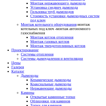
Монтаж нержавеющего дымохода
Установка сэндвич дымохода
Гильзовка труб дымоходов
Стоимость установки дымоходных систем
под ключ
Монтаж котельного оборудования
-монтаж
котельных под ключ -монтаж автономного
газоснабжения
Монтаж котлов отопления
Монтаж газовых котлов
Монтаж твердотопливных котлов
Проектирование
Системы отопления
Системы дымоудаления и вентиляции
Цены
Галерея
Каталог
Дымоходы
Керамические дымоходы
Коаксиальные дымоходы
Нержавеющие дымоходы
Камины
Открытые каминные топки
Облицовки для каминов
Топки для каминов