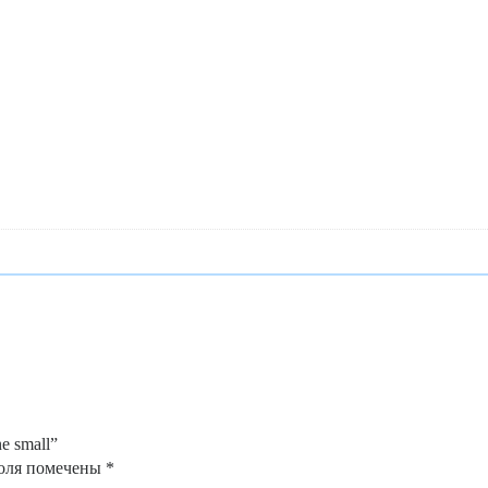
e small”
оля помечены
*