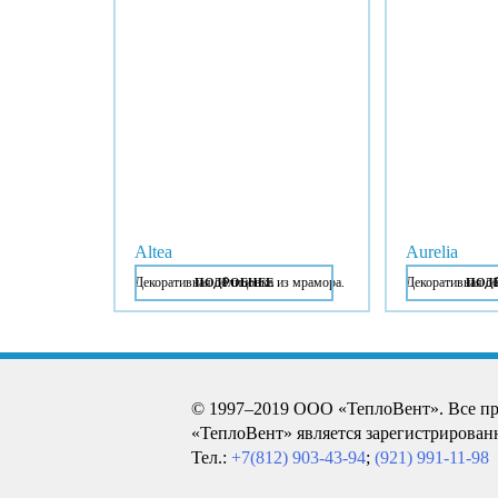
Altea
Aurelia
Декоративная облицовка из мрамора.
Декоративная о
ПОДРОБНЕЕ
ПОД
© 1997–2019 ООО «ТеплоВент». Все п
«ТеплоВент» является зарегистрирован
Тел.:
+7(812) 903-43-94
;
(921) 991-11-98