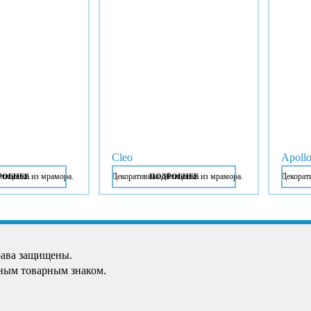
Cleo
Apoll
блицовка из мрамора.
Декоративная облицовка из мрамора.
Декорат
РОБНЕЕ
ПОДРОБНЕЕ
рава защищены.
ным товарным знаком.