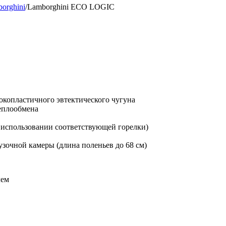
orghini
/
Lamborghini ECO LOGIC
копластичного эвтектического чугуна
теплообмена
 использовании соответствующей горелки)
узочной камеры (длина поленьев до 68 см)
лем