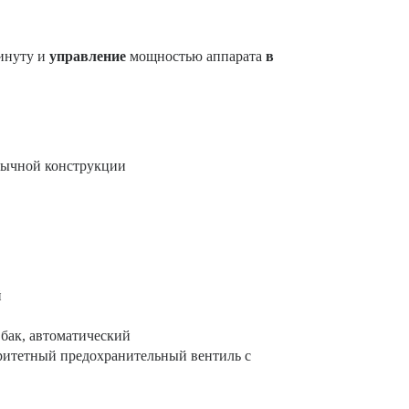
минуту и
управление
мощностью аппарата
в
обычной конструкции
й
бак, автоматический
ритетный предохранительный вентиль с