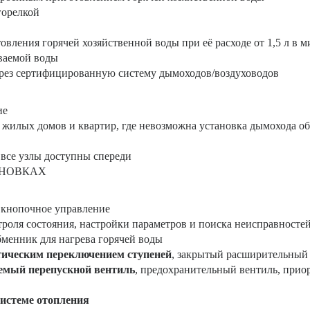
горелкой
вления горячей хозяйственной воды при её расходе от 1,5 л в 
ваемой воды
рез сертифицированную систему дымоходов/воздуховодов
ие
 жилых домов и квартир, где невозможна установка дымохода 
все узлы доступны спереди
АНОВКАХ
 кнопочное управление
роля состояния, настройки параметров и поиска неисправносте
менник для нагрева горячей воды
тическим переключением ступеней
, закрытый расширительный 
емый перепускной вентиль
, предохранительный вентиль, прио
истеме отопления