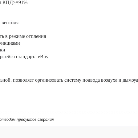
им КПД>=91%
о вентиля
ть в режиме отпления
функциями
вки
фейса стандарта eBus
ной, позволяет организовать систему подвода воздуха и дымоуда
отводом продуктов сгорания