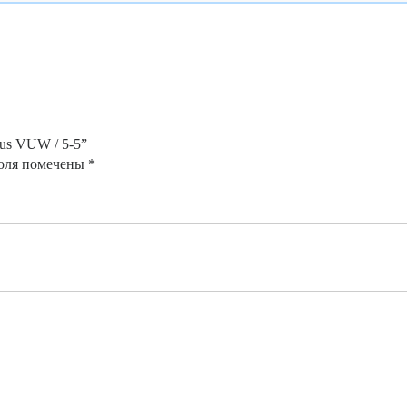
lus VUW / 5-5”
оля помечены
*