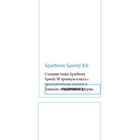
Spartherm Speedy Kh
Стальная топка Spartherm
Speedy M премиум-класса с
призматическим стеклом и
боковым открыванием дверцы.
ПОДРОБНЕЕ