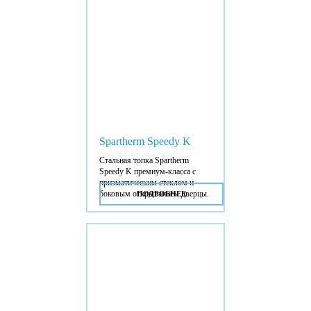
Spartherm Speedy K
Стальная топка Spartherm
Speedy K премиум-класса с
призматическим стеклом и
боковым открыванием дверцы.
ПОДРОБНЕЕ