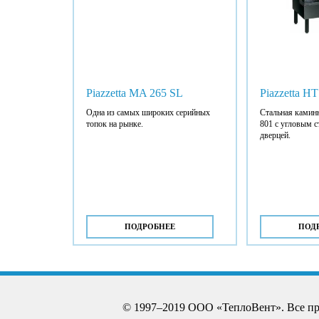
Piazzetta MA 265 SL
Piazzetta HT
Одна из самых широких серийных
Стальная каминн
топок на рынке.
801 с угловым 
дверцей.
ПОДРОБНЕЕ
ПОД
© 1997–2019 ООО «ТеплоВент». Все п