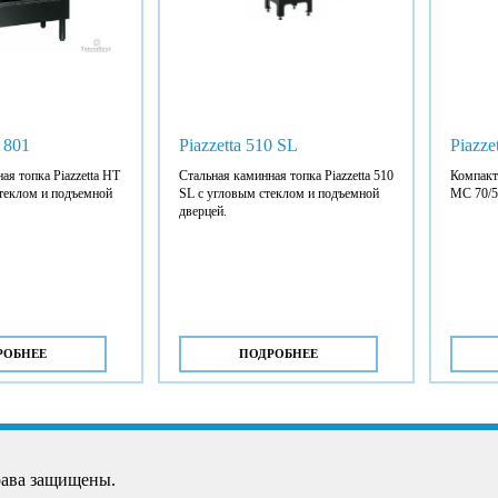
 801
Piazzetta 510 SL
Piazze
ая топка Piazzetta HT
Стальная каминная топка Piazzetta 510
Компактн
стеклом и подъемной
SL с угловым стеклом и подъемной
MC 70/5
дверцей.
РОБНЕЕ
ПОДРОБНЕЕ
рава защищены.