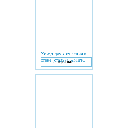
Хомут для крепления к
стене (сталь) CAMINO
ПОДРОБНЕЕ