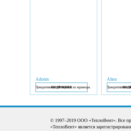
Adonis
Altea
Декоративная облицовка из мрамора.
Декоративная о
ПОДРОБНЕЕ
ПОД
© 1997–2019 ООО «ТеплоВент». Все п
«ТеплоВент» является зарегистрирован