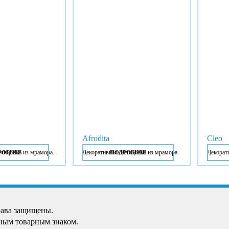
Afrodita
Cleo
блицовка из мрамора.
Декоративная облицовка из мрамора.
Декорат
РОБНЕЕ
ПОДРОБНЕЕ
рава защищены.
ным товарным знаком.