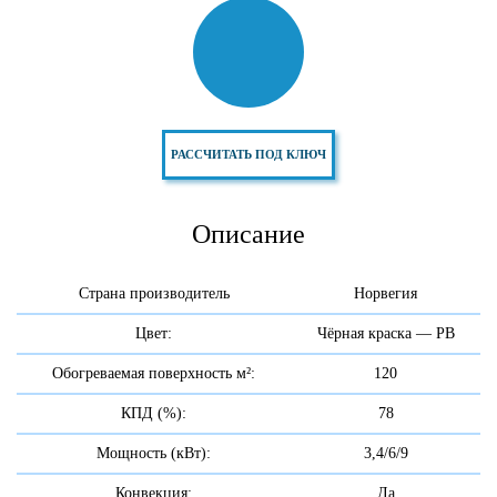
РАССЧИТАТЬ ПОД КЛЮЧ
Описание
Страна производитель
Норвегия
Цвет:
Чёрная краска — PB
Обогреваемая поверхность м²:
120
КПД (%):
78
Мощность (кВт):
3,4/6/9
Конвекция:
Да