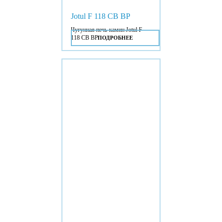
Jotul F 118 CB BP
Чугунная печь-камин Jotul F
118 CB BP.
ПОДРОБНЕЕ