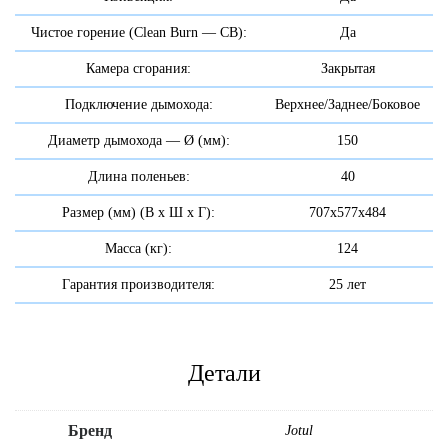
Чистое горение (Clean Burn — СВ):
Да
Камера сгорания:
Закрытая
Подключение дымохода:
Верхнее/Заднее/Боковое
Диаметр дымохода — Ø (мм):
150
Длина поленьев:
40
Размер (мм) (В х Ш х Г):
707x577x484
Масса (кг):
124
Гарантия производителя:
25 лет
Детали
Бренд
Jotul