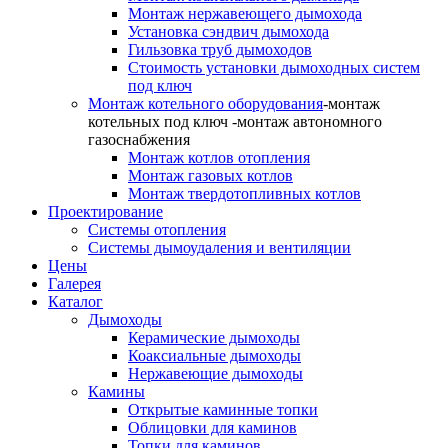
Монтаж нержавеющего дымохода
Установка сэндвич дымохода
Гильзовка труб дымоходов
Стоимость установки дымоходных систем
под ключ
Монтаж котельного оборудования
-монтаж
котельных под ключ -монтаж автономного
газоснабжения
Монтаж котлов отопления
Монтаж газовых котлов
Монтаж твердотопливных котлов
Проектирование
Системы отопления
Системы дымоудаления и вентиляции
Цены
Галерея
Каталог
Дымоходы
Керамические дымоходы
Коаксиальные дымоходы
Нержавеющие дымоходы
Камины
Открытые каминные топки
Облицовки для каминов
Топки для каминов