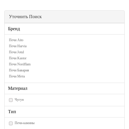
Уточнить Поиск
Бренд
Печи Aito
Печи Harvia
Печи Jotul
Печи Kastor
Печи Nordflam
Печи Бавария
Печи Мета
Материал
Чугун
Тип
Печи-камины